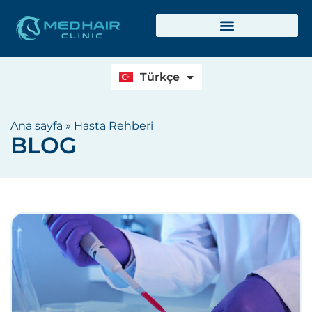
Deutsch
English
Français
Türkçe
Italiano
Ana sayfa
»
Hasta Rehberi
BLOG